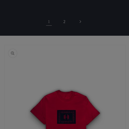
1
2
Passer aux
informations
produits