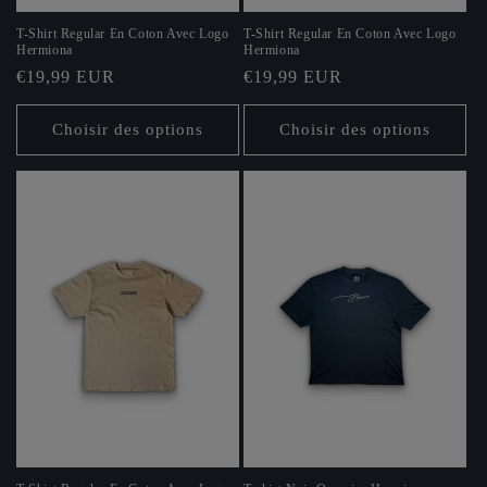
T-Shirt Regular En Coton Avec Logo
T-Shirt Regular En Coton Avec Logo
Hermiona
Hermiona
Prix
€19,99 EUR
Prix
€19,99 EUR
habituel
habituel
Choisir des options
Choisir des options