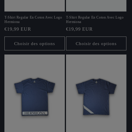
T-Shirt Regular En Coton Avec Logo
T-Shirt Regular En Coton Avec Logo
Hermiona
Hermiona
Prix
€19,99 EUR
Prix
€19,99 EUR
habituel
habituel
Choisir des options
Choisir des options