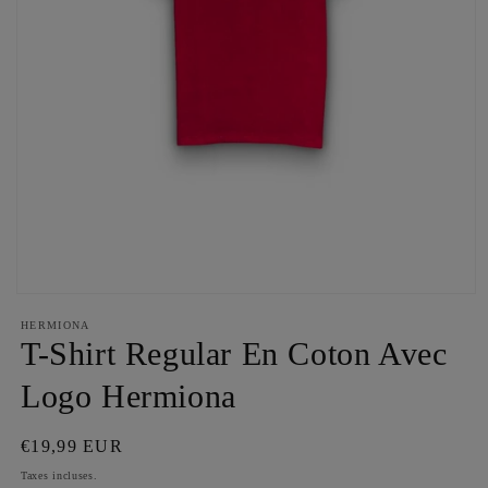
Ouvrir
le
HERMIONA
média
T-Shirt Regular En Coton Avec
1
dans
une
Logo Hermiona
fenêtre
modale
Prix
€19,99 EUR
habituel
Taxes incluses.