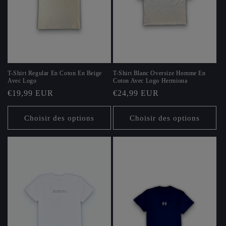
o
n
:
T-Shirt Regular En Coton En Beige
T-Shirt Blanc Oversize Homme En
Avec Logo
Coton Avec Logo Hermiona
Prix
€19,99 EUR
Prix
€24,99 EUR
habituel
habituel
Choisir des options
Choisir des options