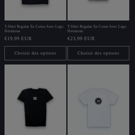
T-Shirt Regular En Coton Avec Logo
T-Shirt Regular En Coton Avec Logo
Hermiona
Hermiona
Prix
€19,99 EUR
Prix
€23,99 EUR
habituel
habituel
Choisir des options
Choisir des options