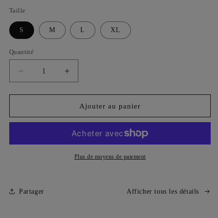
Taille
S
M
L
XL
Quantité
Réduire
Augmenter
la
la
quantité
quantité
de
de
Ajouter au panier
T-
T-
Shirt
Shirt
Regular
Regular
En
En
Coton
Coton
Plus de moyens de paiement
Avec
Avec
Logo
Logo
Hermiona
Hermiona
Partager
Afficher tous les détails