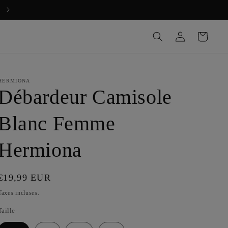
Bienvenue chez HERMIONA
Connexion
Panier
HERMIONA
Débardeur Camisole
Blanc Femme
Hermiona
Prix
€19,99 EUR
habituel
Taxes incluses.
Taille