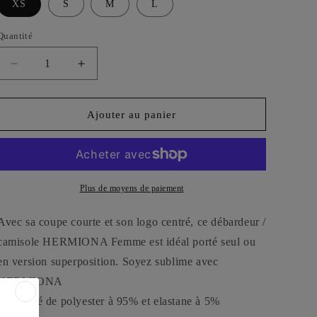
XS
S
M
L
Quantité
Réduire
Augmenter
la
la
quantité
quantité
de
de
Ajouter au panier
Débardeur
Débardeur
Camisole
Camisole
Blanc
Blanc
Femme
Femme
Hermiona
Hermiona
Plus de moyens de paiement
Avec sa coupe courte et son logo centré, ce débardeur /
camisole HERMIONA Femme est idéal porté seul ou
en version superposition. Soyez sublime avec
HERMIONA
Composé de polyester à 95% et elastane à 5%