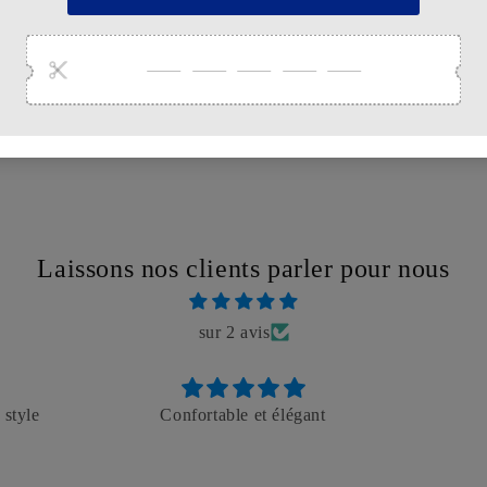
Soyez le premier à écrire un avis
Écrire un avis
Laissons nos clients parler pour nous
sur 2 avis
 style
Confortable et élégant