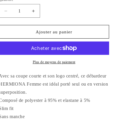
Réduire
Augmenter
la
la
quantité
quantité
de
de
Ajouter au panier
Débardeur
Débardeur
/
/
Crop
Crop
Top
Top
Femme
Femme
Plus de moyens de paiement
Hermiona
Hermiona
Avec sa coupe courte et son logo centré, ce débardeur
HERMIONA Femme est idéal porté seul ou en version
superposition.
Composé de polyester à 95% et elastane à 5%
Slim fit
Sans manche