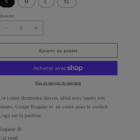
S
M
L
XL
Quantité
Réduire
Augmenter
la
la
quantité
quantité
de
de
Ajouter au panier
T-
T-
Shirt
Shirt
Regular
Regular
En
En
Coton
Coton
Plus de moyens de paiement
Avec
Avec
Logo
Logo
Un t-shirt Hermiona discret, idéal avec toutes vos
Hermiona
Hermiona
tenues. Coupe Regular et en coton pour le confort.
Logo sur la poitrine.
Regular fit
Col rond