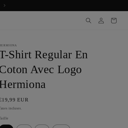
Bienvenue chez HERMIONA
Connexion
Panier
HERMIONA
T-Shirt Regular En
Coton Avec Logo
Hermiona
Prix
€19,99 EUR
habituel
Taxes incluses.
Taille