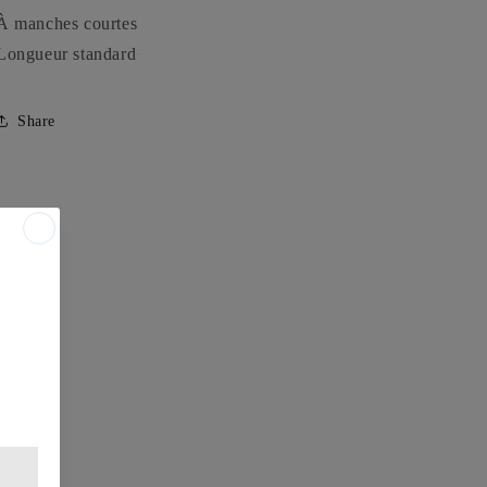
À manches courtes
Longueur standard
Share